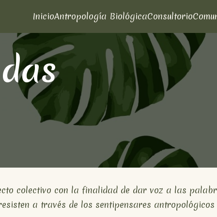
Inicio
Antropología Biológica
Consultorio
Comu
adas
o colectivo con la finalidad de dar voz a las palab
resisten a través de los sentipensares antropológicos