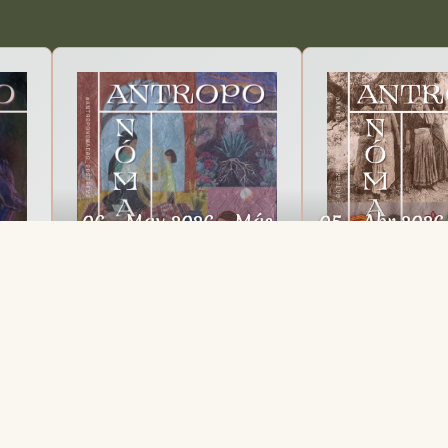
06 - May 2026 - Más
05 - Abr 2026
que gestar
crític
ide
06 - May 2026 - Más que
05 - Abr 2026 
e
gestar
crític
Descargar PDF
Descarga