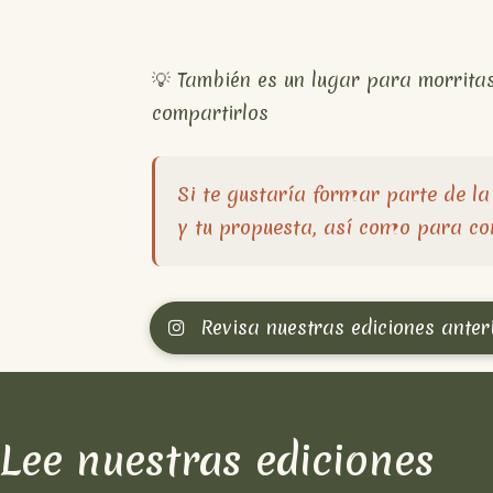
💡 También es un lugar para morrita
compartirlos
Si te gustaría formar parte de la
y tu propuesta, así como para con
Revisa nuestras ediciones ante
Lee nuestras ediciones