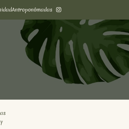
nidad
Antroponómadas
ras
 y