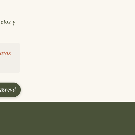
ctos y
datos
25revd