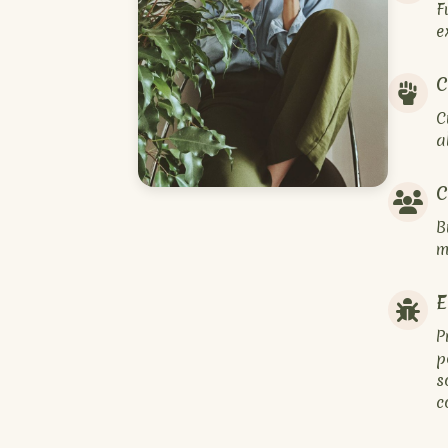
F
e
C
C
a
C
B
m
E
P
p
s
c