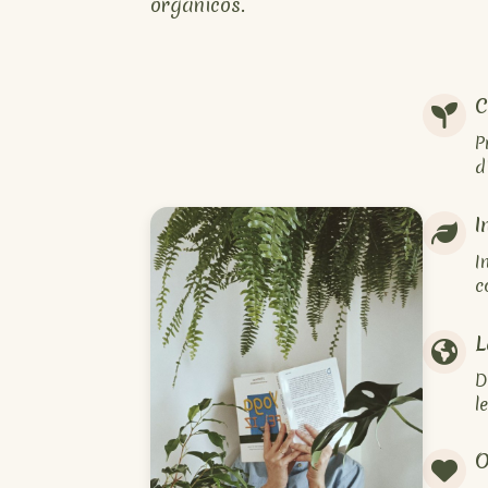
orgánicos.
C
P
d
I
I
c
L
D
l
O