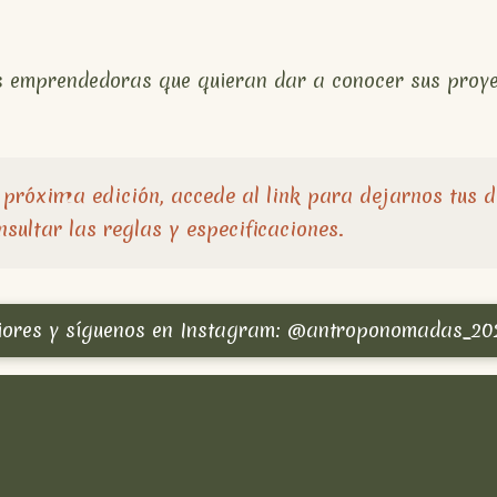
s emprendedoras que quieran dar a conocer sus proye
 próxima edición, accede al link para dejarnos tus 
sultar las reglas y especificaciones.
riores y síguenos en Instagram: @antroponomadas_20